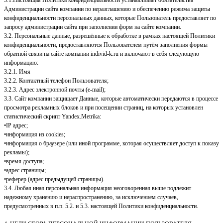
Администрации сайта компании по неразглашению и обеспечению режима защиты
конфиденциальности персональных данных, которые Пользователь предоставляет по
запросу администрации сайта при заполнении форм на сайте компании.
3.2. Персональные данные, разрешённые к обработке в рамках настоящей Политики
конфиденциальности, предоставляются Пользователем путём заполнения формы
обратной связи на сайте компании individ-k.ru и включают в себя следующую
информацию:
3.2.1. Имя
3.2.2. Контактный телефон Пользователя;
3.2.3. Адрес электронной почты (e-mail);
3.3. Сайт компании защищает Данные, которые автоматически передаются в процессе
просмотра рекламных блоков и при посещении страниц, на которых установлен
статистический скрипт Yandex.Metrika:
•IP адрес;
•информация из cookies;
•информация о браузере (или иной программе, которая осуществляет доступ к показу
рекламы);
•время доступа;
•адрес страницы;
•реферер (адрес предыдущей страницы).
3.4. Любая иная персональная информация неоговоренная выше подлежит
надежному хранению и нераспространению, за исключением случаев,
предусмотренных в п.п. 5.2. и 5.3. настоящей Политики конфиденциальности.