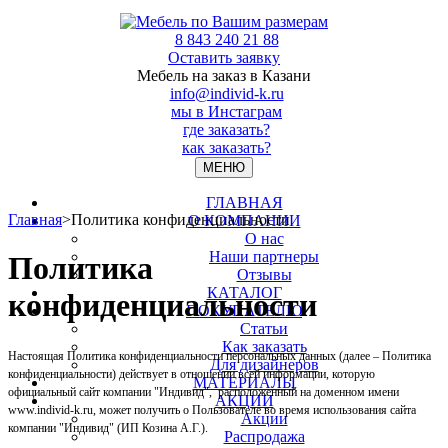
8 843 240 21 88
Оставить заявку
Мебель на заказ в Казани
info@individ-k.ru
мы в Инстаграм
где заказать?
как заказать?
МЕНЮ
ГЛАВНАЯ
Главная
>
Политика конфиденциальности
О КОМПАНИИ
О нас
Наши партнеры
Политика
Отзывы
КАТАЛОГ
конфиденциальности
ПОКУПАТЕЛЮ
Статьи
Как заказать
Настоящая Политика конфиденциальности персональных данных (далее – Политика
Для дизайнеров
конфиденциальности) действует в отношении всей информации, которую
МАТЕРИАЛЫ
официальный сайт компании "Индивид", расположенный на доменном имени
АКЦИИ
www.individ-k.ru, может получить о Пользователе во время использования сайта
Акции
компании "Индивид" (ИП Козина А.Г.).
Распродажа