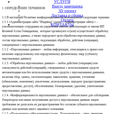
УСЛУГИ
Выезд замерщика
1. ОПРЕДЕЛЕНИЕ ТЕРМИНОВ
3D проект
Доставка и сборка
1.1.В настоящей Политике конфиденциальности используются следующие термины:
Оплата
1.1.1.«Администрация сайта "Индивид" (далее – Администрация сайта) » –
КОНТАКТЫ
уполномоченные сотрудники на управления сайтом, действующие от имени ИП
Козиной Аллы Геннадьевны, которые организуют и (или) осуществляет обработку
персональных данных, а также определяет цели обработки персональных данных,
состав персональных данных, подлежащих обработке, действия (операции),
совершаемые с персональными данными.
1.1.2. «Персональные данные» - любая информация, относящаяся к прямо или
косвенно определенному или определяемому физическому лицу (субъекту
персональных данных).
1.1.3. «Обработка персональных данных» - любое действие (операция) или
совокупность действий (операций), совершаемых с использованием средств
автоматизации или без использования таких средств с персональными данными,
включая сбор, запись, систематизацию, накопление, хранение, уточнение
(обновление, изменение), извлечение, использование, передачу (распространение,
предоставление, доступ), обезличивание, блокирование, удаление, уничтожение
персональных данных.
1.1.4. «Конфиденциальность персональных данных» - обязательное для соблюдения
Оператором или иным получившим доступ к персональным данным лицом
требование не допускать их распространения без согласия субъекта персональных
данных или наличия иного законного основания.
1.1.5. «Пользователь сайта компании (далее Пользователь)» – лицо, имеющее