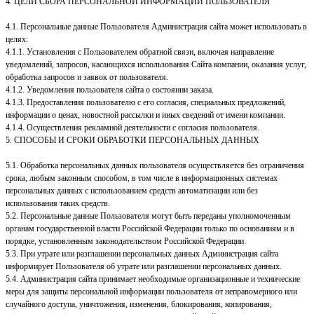
4. ЦЕЛИ СБОРА ПЕРСОНАЛЬНОЙ ИНФОРМАЦИИ ПОЛЬЗОВАТЕЛЯ
4.1. Персональные данные Пользователя Администрация сайта может использовать в
целях:
4.1.1. Установления с Пользователем обратной связи, включая направление
уведомлений, запросов, касающихся использования Сайта компании, оказания услуг,
обработка запросов и заявок от пользователя.
4.1.2. Уведомления пользователя сайта о состоянии заказа.
4.1.3. Предоставления пользователю с его согласия, специальных предложений,
информации о ценах, новостной рассылки и иных сведений от имени компании.
4.1.4. Осуществления рекламной деятельности с согласия пользователя.
5. СПОСОБЫ И СРОКИ ОБРАБОТКИ ПЕРСОНАЛЬНЫХ ДАННЫХ
5.1. Обработка персональных данных пользователя осуществляется без ограничения
срока, любым законным способом, в том числе в информационных системах
персональных данных с использованием средств автоматизации или без
использования таких средств.
5.2. Персональные данные Пользователя могут быть переданы уполномоченным
органам государственной власти Российской Федерации только по основаниям и в
порядке, установленным законодательством Российской Федерации.
5.3. При утрате или разглашении персональных данных Администрация сайта
информирует Пользователя об утрате или разглашении персональных данных.
5.4. Администрация сайта принимает необходимые организационные и технические
меры для защиты персональной информации пользователя от неправомерного или
случайного доступа, уничтожения, изменения, блокирования, копирования,