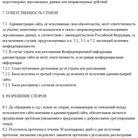
недостоверных персональных данных или неправомерных действий.
7. ОТВЕТСТВЕННОСТЬ СТОРОН
7.1. Администрация сайта, не исполнившая свои обязательства, несёт ответственность
за убытки, понесённые пользователем в связи с неправомерным использованием
персональных данных, в соответствии с законодательством Российской Федерации, за
исключением случаев, предусмотренных п.п. 5.2., 5.3. и 7.2. настоящей политики
конфиденциальности.
7.2. В случае утраты или разглашения Конфиденциальной информации
администрация сайта не несёт ответственность, если данная конфиденциальная
информация:
7.2.1. Стала публичным достоянием до её утраты или разглашения.
7.2.2. Была получена от третьей стороны до момента её получения администрацией
сайта.
7.2.3. Была разглашена с согласия пользователя.
8. РАЗРЕШЕНИЕ СПОРОВ
8.1. До обращения в суд с иском по спорам, возникающим из отношений между
пользователем сайта компании и администрацией сайта, обязательным является
предъявление претензии (письменного предложения о добровольном урегулировании
спора).
8.2. Получатель претензии в течение 30 календарных дней со дня получения
претензии, письменно уведомляет заявителя претензии о результатах рассмотрения