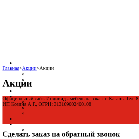
Главная
>
Акции
>
Акции
Акции
Официальный сайт. Индивид - мебель на заказ. г. Казань. Тел. 8
ИП Козина А.Г., ОГРН: 313169002400108
Сделать заказ на обратный звонок