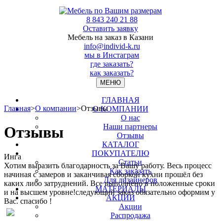
8 843 240 21 88
Оставить заявку
Мебель на заказ в Казани
info@individ-k.ru
мы в Инстаграм
где заказать?
как заказать?
МЕНЮ
ГЛАВНАЯ
Главная
>
О компании
>
Отзывы
О КОМПАНИИ
О нас
Наши партнеры
Отзывы
Отзывы
КАТАЛОГ
ПОКУПАТЕЛЮ
Инга
Статьи
Хотим выразить благодарность за Вашу работу. Весь процесс
Как заказать
начиная с замеров и заканчивая сборкой кухни прошёл без
Для дизайнеров
каких либо затруднений. Все выполнено в положенные сроки
МАТЕРИАЛЫ
и на высшем уровне!следующий заказ обязательно оформим у
АКЦИИ
Вас. спасибо !
Акции
Распродажа