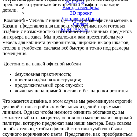
УСЛУГИ
предлагая сотрудникам безупречный комфорт в каждой
Выезд замерщика
детали.
3D проект
Доставка и сборка
Компания «Мебель Индивид» - это лучшая офисная мебель в
Оплата
Казани, представленная широким ассортиментом готовых
КОНТАКТЫ
изделий с возможностью изготовления различных предметов
интерьера на заказ. Мы предложим вам презентабельную
мебель для кабинета руководителя, широкий выбор шкафов,
столов и тумбочек, сделаем всё быстро и точно под размеры
помещения.
Достоинства нашей офисной мебели
безусловная практичность;
простая надёжная конструкция;
продолжительный срок службы;
лояльная цена прямой поставки без наценки розницы
Что касается дизайна, в этом случае мы рекомендуем строгий
деловой стиль стройных мебельных изделий с прямыми
линиями. Однако чтобы немного оживить обстановку, вы
сможете выбрать расцветку основного материала из широкой
палитры, которую предложат вам наши мастера. Ведь совсем
не обязательно, чтобы офисный стол или тумбочка были
скучного коричневого цвета. Представьте, как преобразиться