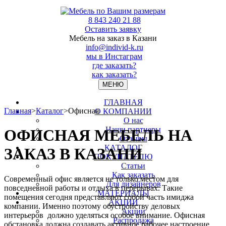
8 843 240 21 88
Оставить заявку
Мебель на заказ в Казани
info@individ-k.ru
мы в Инстаграм
где заказать?
как заказать?
МЕНЮ
ГЛАВНАЯ
Главная
>
Каталог
>
Офисная
О КОМПАНИИ
О нас
Наши партнеры
ОФИСНАЯ МЕБЕЛЬ НА
Отзывы
КАТАЛОГ
ЗАКАЗ В КАЗАНИ
ПОКУПАТЕЛЮ
Статьи
Как заказать
Современный офис является не только местом для
Для дизайнеров
повседневной работы и отдыха в перерывах. Такие
МАТЕРИАЛЫ
помещения сегодня представляют собой часть имиджа
АКЦИИ
компании. Именно поэтому обустройству деловых
Акции
интерьеров должно уделяться особое внимание. Офисная
Распродажа
обстановка должна создавать активное рабочее настроение,