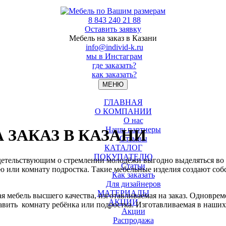
8 843 240 21 88
Оставить заявку
Мебель на заказ в Казани
info@individ-k.ru
мы в Инстаграм
где заказать?
как заказать?
МЕНЮ
ГЛАВНАЯ
О КОМПАНИИ
О нас
Наши партнеры
ЗАКАЗ В КАЗАНИ
Отзывы
КАТАЛОГ
ПОКУПАТЕЛЮ
идетельствующим о стремлении молодёжи выгодно выделяться во
Статьи
ую или комнату подростка. Такие мебельные изделия создают с
Как заказать
Для дизайнеров
МАТЕРИАЛЫ
я мебель высшего качества, изготавливаемая на заказ. Одновр
АКЦИИ
вить комнату ребёнка или подростка. Изготавливаемая в наших
Акции
.
Распродажа