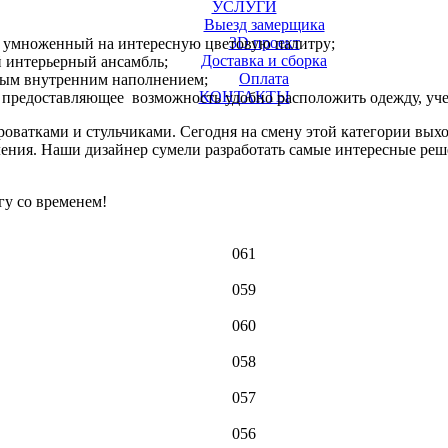
УСЛУГИ
Выезд замерщика
3D проект
, умноженный на интересную цветовую палитру;
Доставка и сборка
 интерьерный ансамбль;
Оплата
ным внутренним наполнением;
КОНТАКТЫ
 предоставляющее возможность удобно расположить одежду, уче
роватками и стульчиками. Сегодня на смену этой категории вы
ения. Наши дизайнер сумели разработать самые интересные реше
гу со временем!
061
059
060
058
057
056